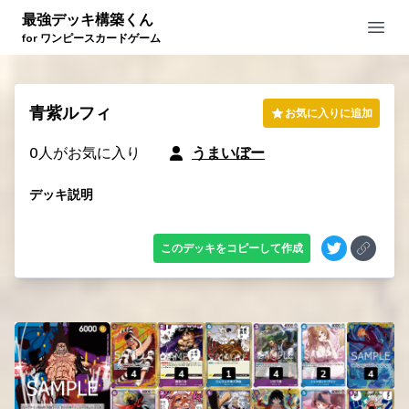
最強デッキ構築くん
Open
for ワンピースカードゲーム
青紫ルフィ
お気に入りに追加
0
人がお気に入り
うまいぼー
デッキ説明
このデッキをコピーして作成