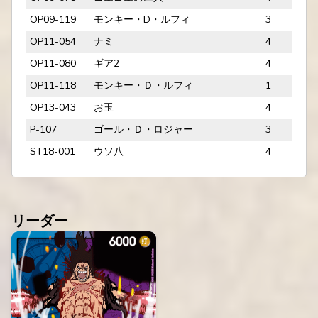
OP09-119
モンキー・D・ルフィ
3
OP11-054
ナミ
4
OP11-080
ギア2
4
OP11-118
モンキー・Ｄ・ルフィ
1
OP13-043
お玉
4
P-107
ゴール・Ｄ・ロジャー
3
ST18-001
ウソ八
4
リーダー