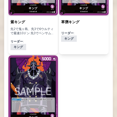
紫キング
草彅キング
先2で鬼ヶ島、先3で6ウルティ
で最速10ドン 先3でベンサムで
リーダー:
も最速10ドン マリガン基準は
キング
①鬼ヶ島②ウルティorベンサ
リーダー:
ム サーチがないのでマリガンは
キング
慎重に 以降は大型を並べ、盤面
処理が追いつかなくなったら 10
カイドウでリセット、次ターン
にドン加速が使えれば最速10ド
ン回帰 10ドンのターンにルフィ
やサンジのマイナス効果を使う
ことで鬼ヶ島で消してリーダー
効果を持続 大型がなければ4ウ
ルティとページワンの展開 もし
くはクイーン、ナミで手札完了