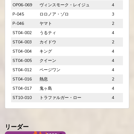
OP06-069
ヴィンスモーク・レイジュ
4
P-045
ロロノア・ゾロ
3
P-046
ヤマト
2
ST04-002
うるティ
4
ST04-003
カイドウ
2
ST04-004
キング
4
ST04-005
クイーン
4
ST04-012
ページワン
4
ST04-016
熱息
2
ST04-017
鬼ヶ島
4
ST10-010
トラファルガー・ロー
4
リーダー