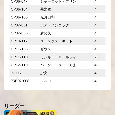
OP06-047
シャーロット・プリン
4
OP06-104
菊之丞
4
OP06-106
光月日和
4
OP07-051
ボア・ハンコック
4
OP07-056
虜の矢
4
OP10-112
ユースタス・キッド
4
OP11-106
ゼウス
4
OP11-118
モンキー・Ｄ・ルフィ
2
OP12-119
バーソロミュー・くま
4
P-096
少女
4
PRB02-008
マルコ
4
リーダー