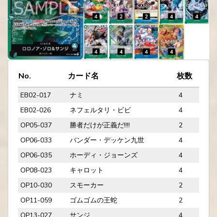
No.
カード名
枚数
EB02-017
ナミ
4
EB02-026
ネフェルタリ・ビビ
4
OP05-037
勝者だけが正義だ!!!!
2
OP06-033
バンダー・デッケン九世
4
OP06-035
ホーディ・ジョーンズ
4
OP08-023
キャロット
4
OP10-030
スモーカー
2
OP11-059
ゴムゴムの王蛇
2
OP13-027
サンジ
4