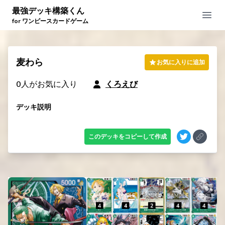
最強デッキ構築くん
Open
for ワンピースカードゲーム
麦わら
お気に入りに追加
0
人がお気に入り
くろえび
デッキ説明
このデッキをコピーして作成