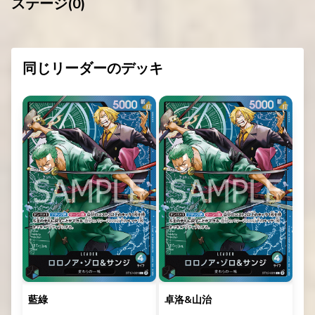
ステージ(
0
)
同じリーダーのデッキ
藍綠
卓洛&山治