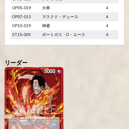
OP05-019
火拳
4
OP07-013
マスクド・デュース
4
OP10-019
神避
4
ST15-005
ポートガス・D・エース
4
リーダー