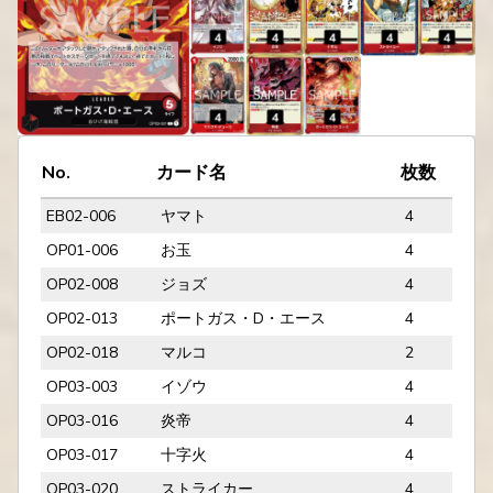
No.
カード名
枚数
EB02-006
ヤマト
4
OP01-006
お玉
4
OP02-008
ジョズ
4
OP02-013
ポートガス・D・エース
4
OP02-018
マルコ
2
OP03-003
イゾウ
4
OP03-016
炎帝
4
OP03-017
十字火
4
OP03-020
ストライカー
4