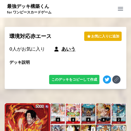
最強デッキ構築くん
Open
for ワンピースカードゲーム
環境対応赤エース
お気に入りに追加
0
人がお気に入り
あいう
デッキ説明
このデッキをコピーして作成