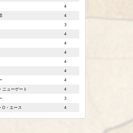
4
団
4
3
4
4
4
4
4
ー
4
・ニューゲート
4
ー
3
・D・エース
4