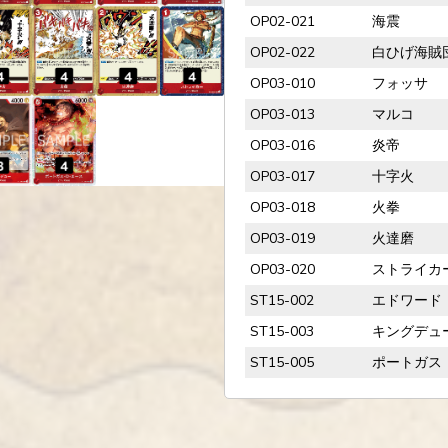
OP02-021
海震
OP02-022
白ひげ海賊
OP03-010
フォッサ
OP03-013
マルコ
OP03-016
炎帝
OP03-017
十字火
OP03-018
火拳
OP03-019
火達磨
OP03-020
ストライカ
ST15-002
エドワード
ST15-003
キングデュ
ST15-005
ポートガス