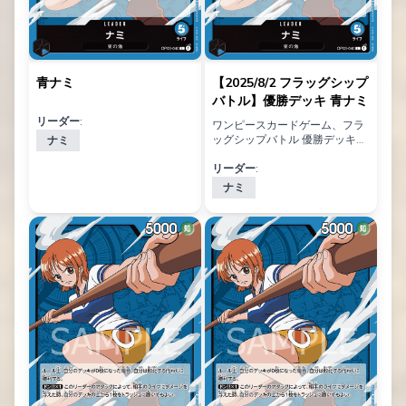
青ナミ
【2025/8/2 フラッグシップ
バトル】優勝デッキ 青ナミ
リーダー:
ワンピースカードゲーム、フラ
ッグシップバトル 優勝デッキ
ナミ
【大会情報】 師弟の絆, 神速の
拳, 王族の血統, 新たなる皇帝,
リーダー:
500年後の未来 環境 2025年8月
ナミ
2日: フラッグシップバトル 青ナ
ミ デッキ