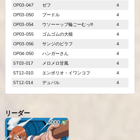
OP03-047
ゼフ
4
OP03-050
ブードル
4
OP03-054
ウソーーップ輪ごーむっ!!!
4
OP03-055
ゴムゴムの大槌
4
OP03-056
サンジのピラフ
4
OP04-050
ハンガーさん
4
ST03-017
メロメロ甘風
4
ST12-010
エンポリオ・イワンコフ
4
ST12-014
デュバル
4
リーダー