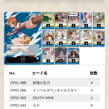
No.
カード名
枚数
OP01-088
砂漠の宝刀
4
OP02-066
インペルダウンオールスター
4
OP02-069
DEATH WINK
2
OP03-044
カヤ
4