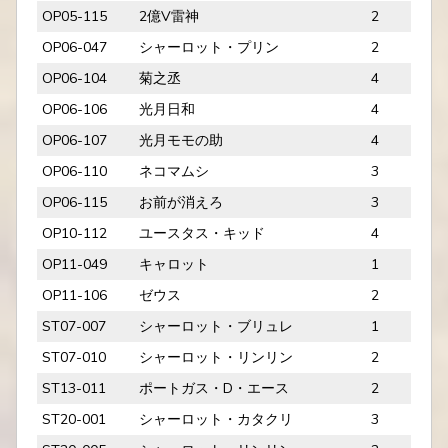
OP05-115
2億V雷神
2
OP06-047
シャーロット・プリン
2
OP06-104
菊之丞
4
OP06-106
光月日和
4
OP06-107
光月モモの助
4
OP06-110
ネコマムシ
3
OP06-115
お前が消えろ
3
OP10-112
ユースタス・キッド
4
OP11-049
キャロット
1
OP11-106
ゼウス
2
ST07-007
シャーロット・ブリュレ
1
ST07-010
シャーロット・リンリン
2
ST13-011
ポートガス・D・エース
2
ST20-001
シャーロット・カタクリ
3