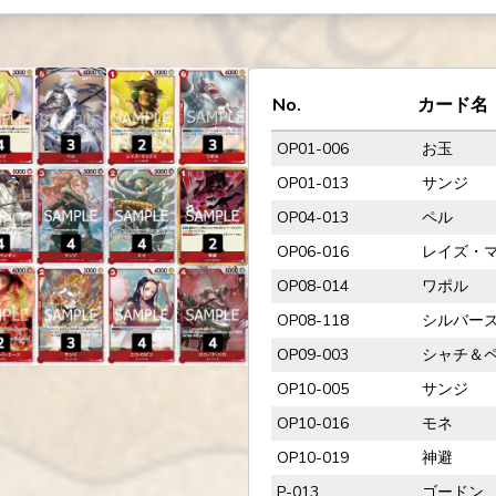
No.
カード名
OP01-006
お玉
OP01-013
サンジ
OP04-013
ペル
OP06-016
レイズ・
OP08-014
ワポル
OP08-118
シルバーズ
OP09-003
シャチ＆
OP10-005
サンジ
OP10-016
モネ
OP10-019
神避
P-013
ゴードン