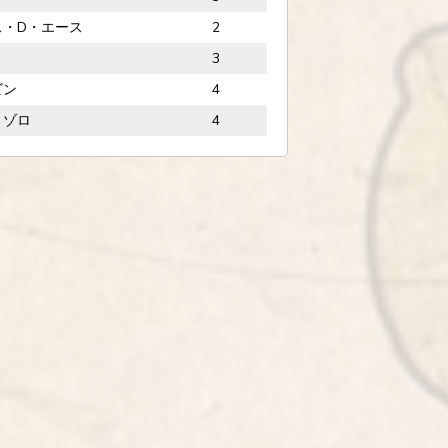
ス・D・エース
2
3
ビン
4
・ゾロ
4