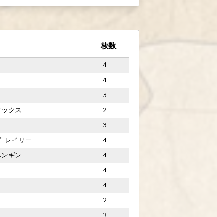
枚数
4
4
3
マックス
2
3
･レイリー
4
ペンギン
4
4
4
2
3