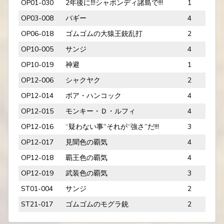
OP01-030
2年後に‼!シャボンディ諸島で!!!
1
OP03-008
バギー
4
OP06-018
ゴムゴムの大猿王銃乱打
2
OP10-005
サンジ
4
OP10-019
神避
1
OP12-006
シャクヤク
2
OP12-014
ボア・ハンコック
4
OP12-015
モンキー・Ｄ・ルフィ
4
OP12-016
“疑わない事”それが“強さ”だ!!!
3
OP12-017
見聞色の覇気
4
OP12-018
覇王色の覇気
4
OP12-019
武装色の覇気
3
ST01-004
サンジ
2
ST21-017
ゴムゴムのモグラ銃
2