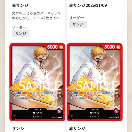
赤サンジ
赤サンジ2025/11/09
火力を出せる低コストキャラで
攻めながら、エース2枚とイベ
リーダー:
ントを除き全てカウンター持ち
サンジ
+2000×16枚構成で守りを安定
リーダー:
化。 低コスト構成の利点 ①速
サンジ
攻+手数の豊富さで攻めを安定
化&展開が読まれにくい ②KO
されてもコストの損害が低い
③キャラに攻撃が散れば2コス
サンジのライフコスト確保に繋
がる 短所 ①事故率が低い代わ
りにアドリブ勝負に負けると弱
い。 ②手札供給が少ないので
弾切れすると一気に負ける。
サンシ
赤サンジ