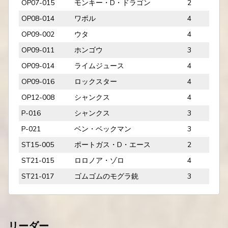
OP07-015
モンキー・D・ドラゴン
2
OP08-014
ワポル
4
OP09-002
ウタ
4
OP09-011
ホンゴウ
3
OP09-014
ライムジュース
4
OP09-016
ロックスター
4
OP12-008
シャンクス
4
P-016
シャンクス
3
P-021
ベン・ベックマン
3
ST15-005
ポートガス・D・エース
2
ST21-015
ロロノア・ゾロ
4
ST21-017
ゴムゴムのモグラ銃
3
リーダー