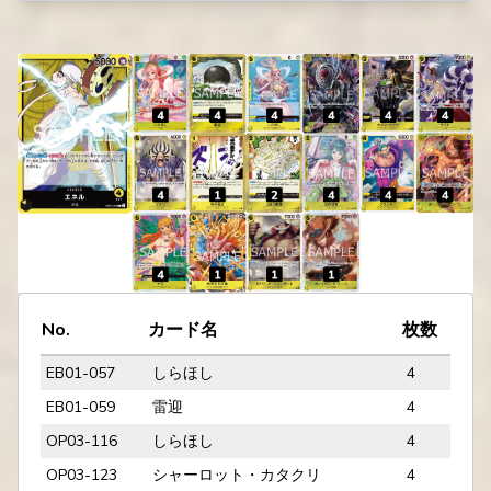
No.
カード名
枚数
EB01-057
しらほし
4
EB01-059
雷迎
4
OP03-116
しらほし
4
OP03-123
シャーロット・カタクリ
4