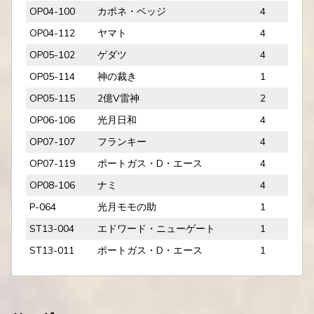
OP04-100
カポネ・ベッジ
4
OP04-112
ヤマト
4
OP05-102
ゲダツ
4
OP05-114
神の裁き
1
OP05-115
2億V雷神
2
OP06-106
光月日和
4
OP07-107
フランキー
4
OP07-119
ポートガス・D・エース
4
OP08-106
ナミ
4
P-064
光月モモの助
1
ST13-004
エドワード・ニューゲート
1
ST13-011
ポートガス・D・エース
1