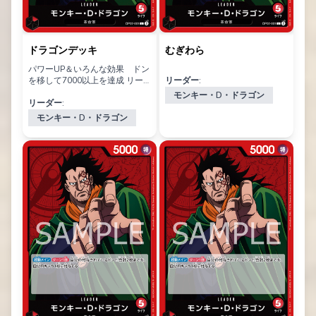
ドラゴンデッキ
むぎわら
パワーUP＆いろんな効果 ドン
を移して7000以上を達成 リー
リーダー:
ダー効果を活用するのが大切 ミ
モンキー・D・ドラゴン
ッドレンジ
リーダー:
モンキー・D・ドラゴン