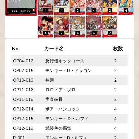
No.
カード名
枚数
OP04-016
反行儀キックコース
2
OP07-015
モンキー・D・ドラゴン
2
OP10-019
神避
2
OP11-016
ロロノア・ゾロ
2
OP11-018
実直拳骨
2
OP12-014
ボア・ハンコック
4
OP12-015
モンキー・Ｄ・ルフィ
4
OP12-019
武装色の覇気
4
P-001
モンキー・D・ルフィ
2