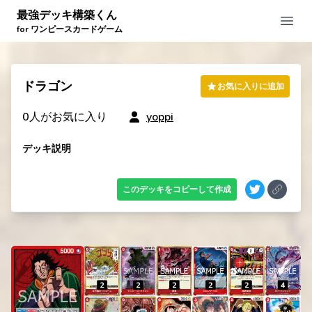
最強デッキ構築くん
Open
for ワンピースカードゲーム
ドラゴン
お気に入りに追加
0
人がお気に入り
yoppi
デッキ説明
このデッキをコピーして作成