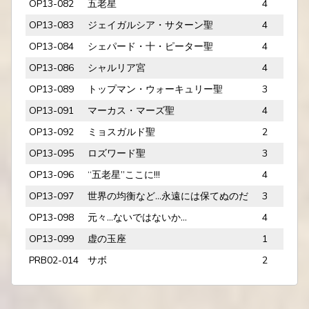
OP13-082
五老星
4
OP13-083
ジェイガルシア・サターン聖
4
OP13-084
シェパード・十・ピーター聖
4
OP13-086
シャルリア宮
4
OP13-089
トップマン・ウォーキュリー聖
3
OP13-091
マーカス・マーズ聖
4
OP13-092
ミョスガルド聖
2
OP13-095
ロズワード聖
3
OP13-096
“五老星”ここに!!!
4
OP13-097
世界の均衡など…永遠には保てぬのだ
3
OP13-098
元々…ないではないか…
4
OP13-099
虚の玉座
1
PRB02-014
サボ
2