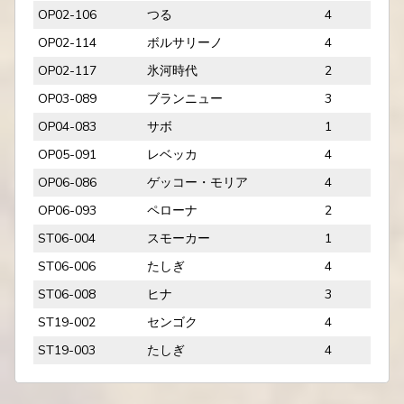
OP02-106
つる
4
OP02-114
ボルサリーノ
4
OP02-117
氷河時代
2
OP03-089
ブランニュー
3
OP04-083
サボ
1
OP05-091
レベッカ
4
OP06-086
ゲッコー・モリア
4
OP06-093
ペローナ
2
ST06-004
スモーカー
1
ST06-006
たしぎ
4
ST06-008
ヒナ
3
ST19-002
センゴク
4
ST19-003
たしぎ
4