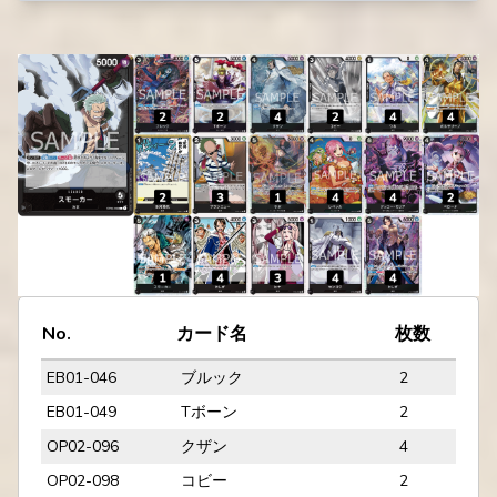
No.
カード名
枚数
EB01-046
ブルック
2
EB01-049
Tボーン
2
OP02-096
クザン
4
OP02-098
コビー
2