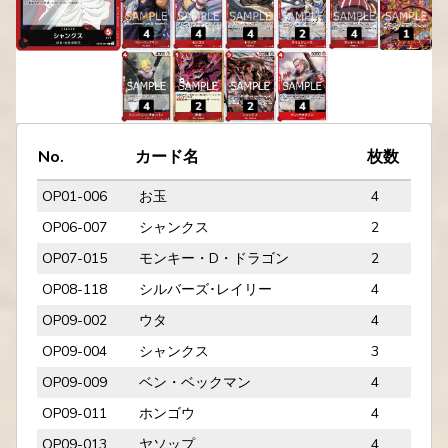
No.
カード名
枚数
OP01-006
お玉
4
OP06-007
シャンクス
2
OP07-015
モンキー・D・ドラゴン
2
OP08-118
シルバーズ･レイリー
4
OP09-002
ウタ
4
OP09-004
シャンクス
3
OP09-009
ベン・ベックマン
4
OP09-011
ホンゴウ
4
OP09-013
ヤソップ
4