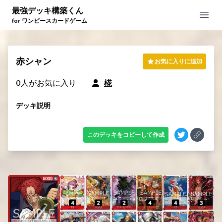
最強デッキ構築くん
Open
for ワンピースカードゲーム
赤シャン
お気に入りに追加
0
人がお気に入り
椛
デッキ説明
このデッキをコピーして作成