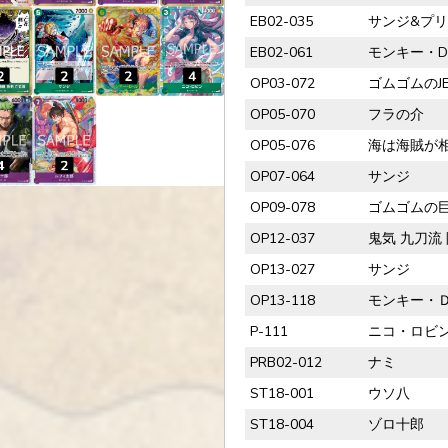
EB02-035
サンジ&プ
EB02-061
モンキー・
OP03-072
ゴムゴムのJ
OP05-070
フラの介
OP05-076
海は海賊が相手
OP07-064
サンジ
OP09-078
ゴムゴムの
OP12-037
鬼気 九刀流
OP13-027
サンジ
OP13-118
モンキー・
P-111
ニコ・ロビ
PRB02-012
ナミ
ST18-001
ウソ八
ST18-004
ゾロ十郎