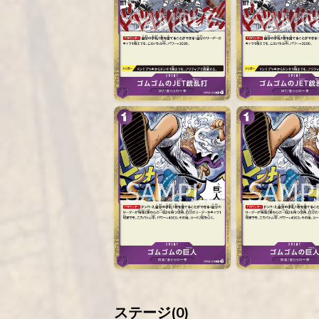
ステージ(
0
)