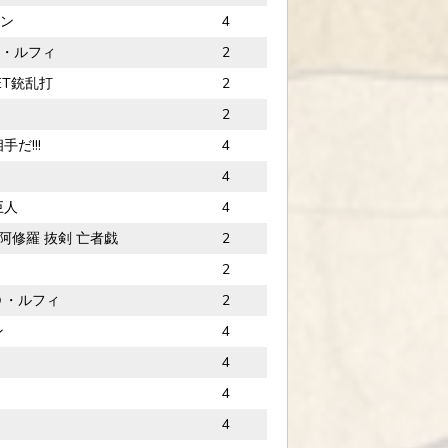
リン
4
D・ルフィ
2
ET銃乱打
2
2
だ!!!
4
4
巨人
4
 阿修羅 抜剣 亡者戯
2
2
Ｄ・ルフィ
2
ン
4
4
4
4