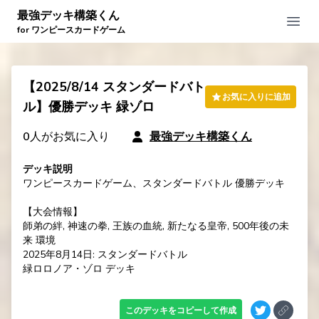
最強デッキ構築くん
Open
for ワンピースカードゲーム
【2025/8/14 スタンダードバト
お気に入りに追加
ル】優勝デッキ 緑ゾロ
0
人がお気に入り
最強デッキ構築くん
デッキ説明
ワンピースカードゲーム、スタンダードバトル 優勝デッキ

【大会情報】

師弟の絆, 神速の拳, 王族の血統, 新たなる皇帝, 500年後の未
来 環境

2025年8月14日: スタンダードバトル

緑ロロノア・ゾロ デッキ
このデッキをコピーして作成