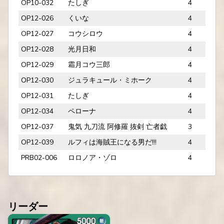
OP10-032
たしぎ
4
OP12-026
くいな
4
OP12-027
コウシロウ
4
OP12-028
光月日和
4
OP12-029
霜月コウ三郎
4
OP12-030
ジュラキュール・ミホーク
4
OP12-031
たしぎ
4
OP12-034
ペローナ
4
OP12-037
鬼気 九刀流 阿修羅 抜剣 亡者戯
3
OP12-039
ルフィは海賊王になる男だ!!!
4
PRB02-006
ロロノア・ゾロ
4
リーダー