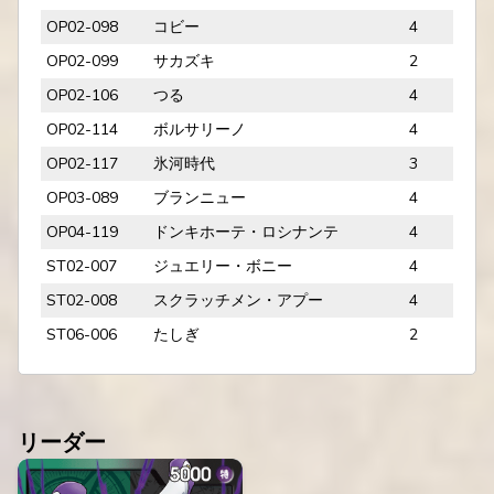
OP02-098
コビー
4
OP02-099
サカズキ
2
OP02-106
つる
4
OP02-114
ボルサリーノ
4
OP02-117
氷河時代
3
OP03-089
ブランニュー
4
OP04-119
ドンキホーテ・ロシナンテ
4
ST02-007
ジュエリー・ボニー
4
ST02-008
スクラッチメン・アプー
4
ST06-006
たしぎ
2
リーダー