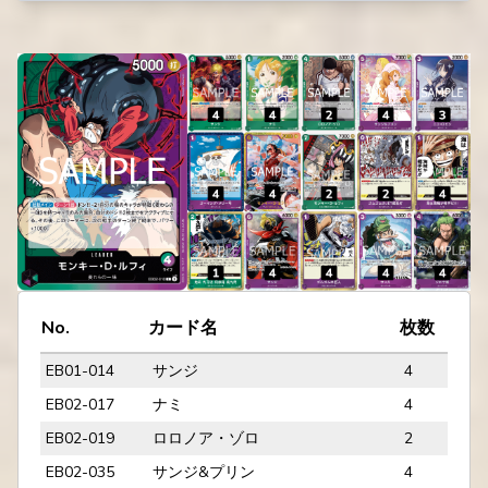
No.
カード名
枚数
EB01-014
サンジ
4
EB02-017
ナミ
4
EB02-019
ロロノア・ゾロ
2
EB02-035
サンジ&プリン
4