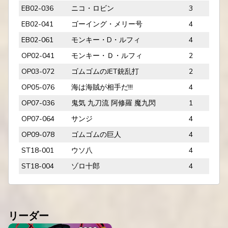
EB02-036
ニコ・ロビン
3
EB02-041
ゴーイング・メリー号
4
EB02-061
モンキー・D・ルフィ
4
OP02-041
モンキー・Ｄ・ルフィ
2
OP03-072
ゴムゴムのJET銃乱打
2
OP05-076
海は海賊が相手だ!!!
4
OP07-036
鬼気 九刀流 阿修羅 魔九閃
1
OP07-064
サンジ
4
OP09-078
ゴムゴムの巨人
4
ST18-001
ウソ八
4
ST18-004
ゾロ十郎
4
リーダー