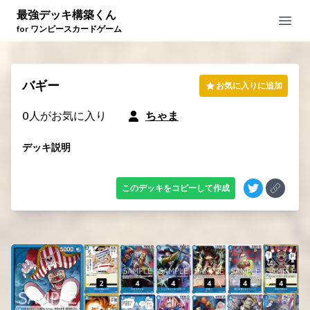
最強デッキ構築くん
Open
for ワンピースカードゲーム
バギー
お気に入りに追加
0
人がお気に入り
ちゃま
デッキ説明
このデッキをコピーして作成