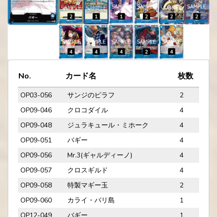
No.
カード名
枚数
OP03-056
サンジのピラフ
2
OP09-046
クロコダイル
4
OP09-048
ジュラキュール・ミホーク
4
OP09-051
バギー
4
OP09-056
Mr.3(ギャルディーノ)
4
OP09-057
クロスギルド
4
OP09-058
特製マギー玉
2
OP09-060
カライ・バリ島
1
OP12-049
バギー
1