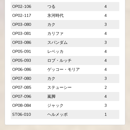
OP02-106
つる
4
OP02-117
氷河時代
4
OP03-080
カク
3
OP03-081
カリファ
4
OP03-086
スパンダム
3
OP05-091
レベッカ
4
OP05-093
ロブ・ルッチ
4
OP06-086
ゲッコー・モリア
4
OP07-080
カク
3
OP07-085
ステューシー
2
OP07-096
嵐脚
4
OP08-084
ジャック
3
ST06-010
ヘルメッポ
1